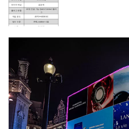
와이어 색상
검은색
1/2로 연결 가능 Quick Connect 플러
플러그 유형
그
작업 온도
-20TO+60DEGC
방수 수준
IP65, ouldoor 사용
보증
24 개월