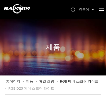
한국어
English
العربية
Français
Pусский
Español
제품
Português
Deutsch
Italiano
日本語
Nederlands
홈페이지
»
제품
»
휴일 조명
»
RGB 메쉬 스크린 라이트
Türk dili
»
RGB D20 메쉬 스크린 라이트