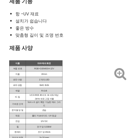
제품 기능
항 -UV 재료
설치가 쉽습니다
좋은 방수
맞춤형 길이 및 조명 번호
제품 사양
이름
D20 메쉬 화면
부품 번호
RGB+D20MESH-12V
지름
22mm
LED 수량
2 개의 LED
LED 유형
SMD 3535
색깔
R-G-B
UCS 8903 48 비트 16 비트/색상
IC 칩
-1kHz 새로 고침 비율
5cm x 5 길이 확장 가능한 메쉬 그리
가벼운 간격
드
문자열 당 빛
관습
재료
폴리 카보네이트 - UV 등급
전압
12V DC
힘
전구 당 0.336W
현재의
전구 당 28mA
와이어 유형
3x 20 awg